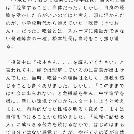
は「起業すること」自体だった。しかし、自身の経
験を活かした方がいいのではと考え、頭に浮かんだ
のが、小学校時代から抱えていた「吃音（きつお
ん）」だった。吃音とは、スムーズに発話ができな
い発達障害の一種。松本社長は当時をこう振り返
る。
「授業中に『松本さん、ここを読んでください』と
言われても、頭では理解しているのに言葉が出ませ
んでした。当時、吃音への理解は乏しく、孤独を感
じることも多々ありました。しかし、『このままで
は社会に出られない』と危機感を生み、中学進学を
機に、新しい環境でゼロからスタートしようと考え
ました。内向的だった性格を明るく変えて、まずは
自信をつけることから始めました。『流暢に話せる
人』に成りきる努力を続けるなかで、はじめはまる
で自分ではない感覚でしたが、やがてその姿が自然