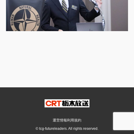
運営情報
利用規約
© tcg-futureleaders. All rights reserved.