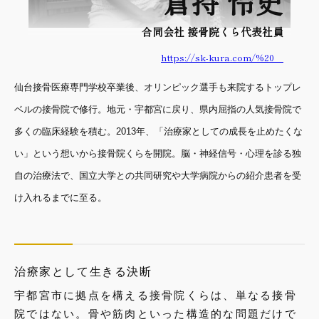
倉持 怜史
合同会社 接骨院くら
代表社員
https://sk-kura.com/%20
仙台接骨医療専門学校卒業後、オリンピック選手も来院するトップレ
ベルの接骨院で修行。地元・宇都宮に戻り、県内屈指の人気接骨院で
多くの臨床経験を積む。2013年、「治療家としての成長を止めたくな
い」という想いから接骨院くらを開院。脳・神経信号・心理を診る独
自の治療法で、国立大学との共同研究や大学病院からの紹介患者を受
け入れるまでに至る。
治療家として生きる決断
宇都宮市に拠点を構える接骨院くらは、単なる接骨
院ではない。骨や筋肉といった構造的な問題だけで